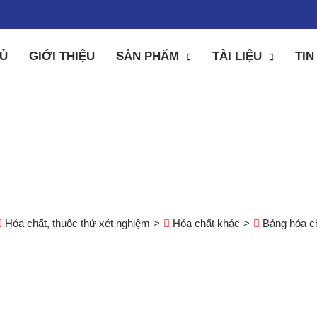
Ủ
GIỚI THIỆU
SẢN PHẨM
TÀI LIỆU
TIN
ng hóa chất Chema (
Hóa chất, thuốc thử xét nghiệm
Hóa chất khác
Bảng hóa c