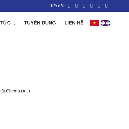
Kết nối:
 TỨC
TUYỂN DỤNG
LIÊN HỆ
AU)
hất Chema (AU)