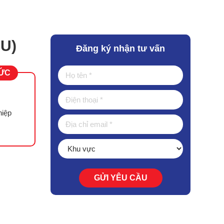
AU)
Đăng ký nhận tư vấn
ĐỨC
hiệp
GỬI YÊU CẦU