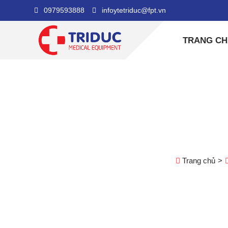
0979593888
infoytetriduc@fpt.vn
TRANG CH
Bả
Trang chủ