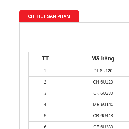
CHI TIẾT SẢN PHẨM
TT
Mã hàng
1
DL 6U120
2
CH 6U120
3
CK 6U280
4
MB 6U140
5
CR 6U448
6
CE 6U280