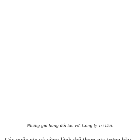
Những gia hàng đối tác với Công ty Trí Đức
Các quốc gia và vùng lãnh thổ tham gia trưng bày