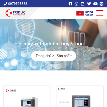
0979593888
máy xét nghiệm huyết học
Trang chủ
Sản phẩm