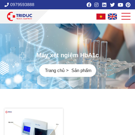
0979593888
Máy xét ngiệm HbA1c
Trang chủ
Sản phẩm