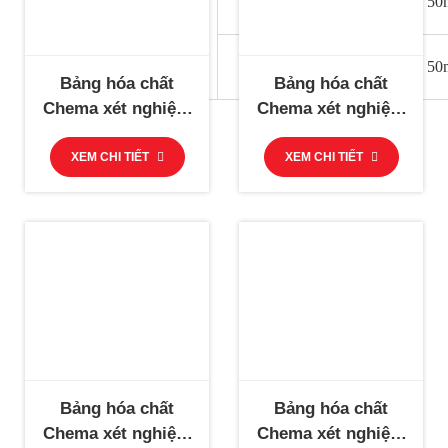
23
EZ-BC
50m
30235
DWX-
24
Probe-BC
50m
30236
Bảng hóa chất
Bảng hóa chất
Chema xét nghiệm
Chema xét nghiệm
sinh hóa (Manual)
sinh hóa (Manual)
XEM CHI TIẾT
XEM CHI TIẾT
Bảng hóa chất
Bảng hóa chất
Chema xét nghiệm
Chema xét nghiệm