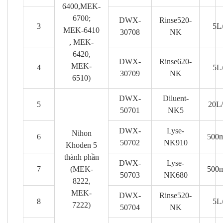
6400,MEK-
6700;
DWX-
Rinse520-
3
5L
MEK-6410
30708
NK
, MEK-
6420,
DWX-
Rinse620-
MEK-
4
5L
30709
NK
6510)
DWX-
Diluent-
5
20L/
50701
NK5
DWX-
Lyse-
Nihon
6
500m
50702
NK910
Khoden 5
thành phần
DWX-
Lyse-
7
(MEK-
500m
50703
NK680
8222,
MEK-
DWX-
Rinse520-
8
5L
7222)
50704
NK