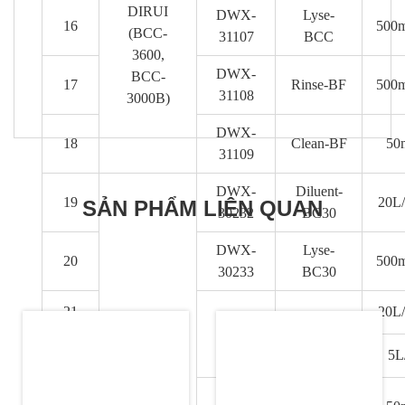
DIRUI
DWX-
Lyse-
16
500m
(BCC-
31107
BCC
3600,
DWX-
BCC-
17
Rinse-BF
500m
31108
3000B)
DWX-
18
Clean-BF
50m
31109
DWX-
Diluent-
19
20L/
SẢN PHẨM LIÊN QUAN
30232
BC30
DWX-
Lyse-
20
500m
30233
BC30
21
20L/
Mindray
DWX-
Rinse-
3000
30234
BC3
22
5L
DWX-