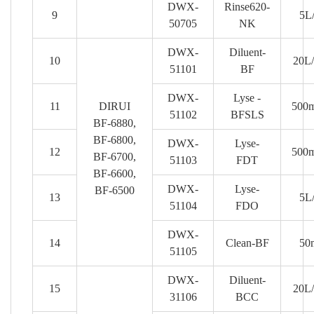
DWX-
Rinse620-
9
5L
50705
NK
DWX-
Diluent-
10
20L/
51101
BF
DWX-
Lyse -
11
DIRUI
500m
51102
BFSLS
BF-6880,
BF-6800,
DWX-
Lyse-
12
500m
BF-6700,
51103
FDT
BF-6600,
DWX-
Lyse-
BF-6500
13
5L
51104
FDO
DWX-
14
Clean-BF
50m
51105
DWX-
Diluent-
15
20L/
31106
BCC