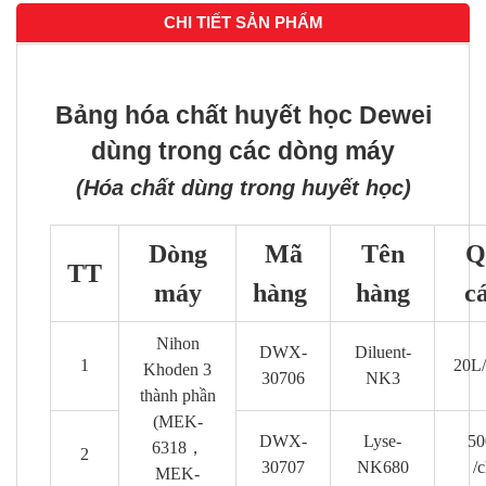
CHI TIẾT SẢN PHẨM
Bảng hóa chất huyết học Dewei
dùng trong các dòng máy
(Hóa chất dùng trong huyết học)
Dòng
Mã
Tên
Q
TT
máy
hàng
hàng
c
Nihon
DWX-
Diluent-
1
20L/
Khoden 3
30706
NK3
thành phần
(MEK-
DWX-
Lyse-
50
6318，
2
30707
NK680
/c
MEK-