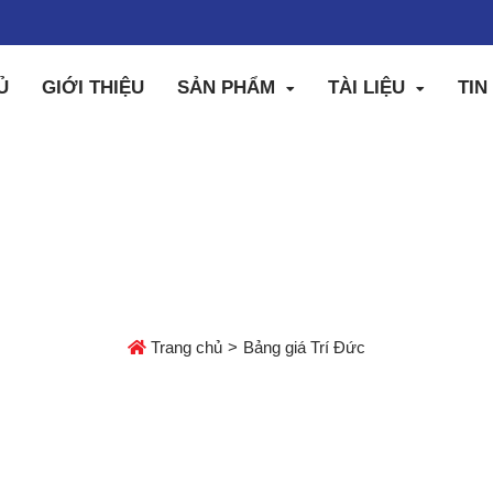
Ủ
GIỚI THIỆU
SẢN PHẨM
TÀI LIỆU
TIN
BẢNG GIÁ TRÍ ĐỨC
Trang chủ
Bảng giá Trí Đức