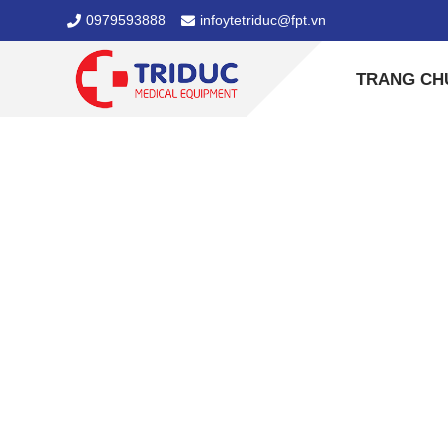
0979593888
infoytetriduc@fpt.vn
TRANG CH