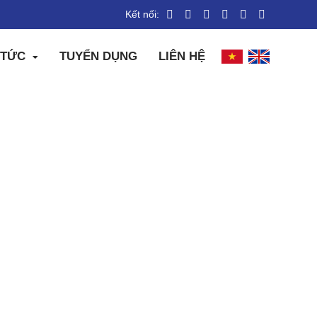
Kết nối:
 TỨC
TUYỂN DỤNG
LIÊN HỆ