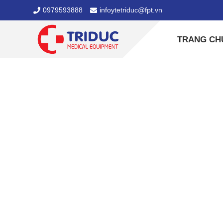
0979593888
infoytetriduc@fpt.vn
TRANG CH
VIE