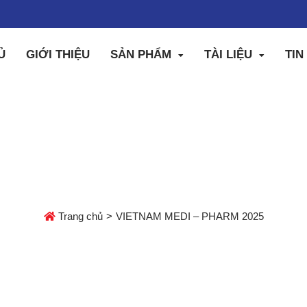
Ủ
GIỚI THIỆU
SẢN PHẨM
TÀI LIỆU
TIN
TNAM MEDI – PHARM 
Trang chủ
VIETNAM MEDI – PHARM 2025