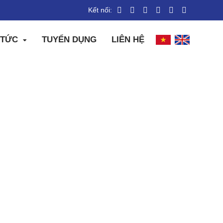
Kết nối:
 TỨC
TUYỂN DỤNG
LIÊN HỆ
2025