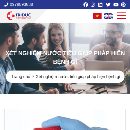
0979593888
XÉT NGHIỆM NƯỚC TIỂU GIÚP PHÁP HIỆN
BỆNH GÌ
Trang chủ
Xét nghiệm nước tiểu giúp pháp hiện bệnh gì