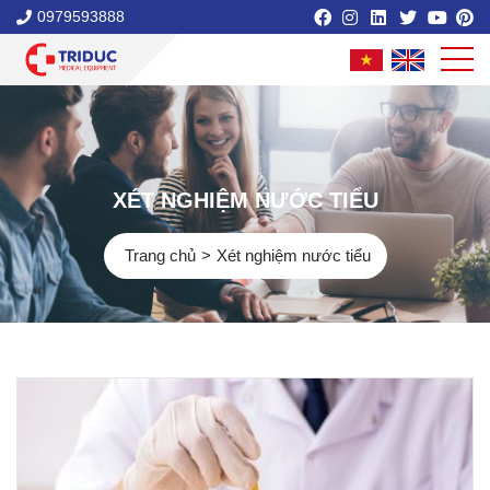
0979593888
XÉT NGHIỆM NƯỚC TIỂU
Trang chủ
Xét nghiệm nước tiểu