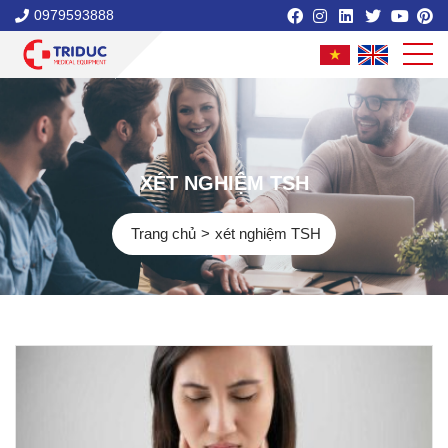
0979593888
XÉT NGHIỆM TSH
Trang chủ
xét nghiệm TSH