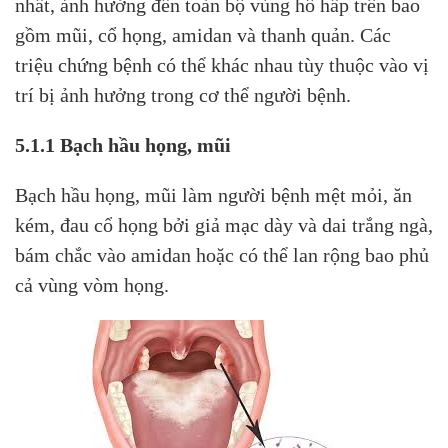
nhất, ảnh hưởng đến toàn bộ vùng hô hấp trên bao
gồm mũi, cổ họng, amidan và thanh quản. Các
triệu chứng bệnh có thể khác nhau tùy thuộc vào vị
trí bị ảnh hưởng trong cơ thể người bệnh.
5.1.1 Bạch hầu họng, mũi
Bạch hầu họng, mũi làm người bệnh mệt mỏi, ăn
kém, đau cổ họng bởi giả mạc dày và dai trắng ngà,
bám chắc vào amidan hoặc có thể lan rộng bao phủ
cả vùng vòm họng.