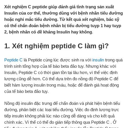
Xét nghiệm C peptide giúp đánh giá tình trạng sản xuất
Insulin của cơ thể, thường dùng với bệnh nhân tiểu đường
hoặc nghi mắc tiểu đường. Từ kết quả xét nghiệm, bác sỹ
có thể chẩn đoán bệnh nhân bị tiểu đường tuyp 1 hay tuyp
2, bệnh nhân có đề kháng Insulin hay không
.
1. Xét nghiệm peptide C làm gì?
Peptide C
là Peptide cùng lúc được sinh ra với
insulin
trong quá
trình sinh tổng hợp của tế bào beta đảo tụy. Nhưng khác với
Insulin, Peptide C có thời gian tồn tại lâu hơn, vì thế việc định
lượng cũng dễ hơn. Có thể dựa trên đo nồng độ Peptide C để
biết hàm lượng insulin trong máu, hoặc để đánh giá hoạt động
của tế bào beta đảo tụy.
Nồng độ insulin đặc trưng để chẩn đoán và phát hiện bệnh tiểu
đường, phân biệt các loại tiểu đường. Việc đo định lượng trực
tiếp insulin không phải lúc nào cũng dễ dàng và cho kết quả
chính xác. Vì thế có thể đo gián tiếp thông qua Peptide C . Ở