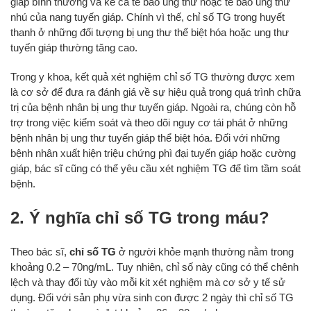
giáp bình thường và kể cả tế bào ung thư hoặc tế bào ung thư
nhú của nang tuyến giáp. Chính vì thế, chỉ số TG trong huyết
thanh ở những đối tượng bị ung thư thể biệt hóa hoặc ung thư
tuyến giáp thường tăng cao.
Trong y khoa, kết quả xét nghiệm chỉ số TG thường được xem
là cơ sở để đưa ra đánh giá về sự hiệu quả trong quá trình chữa
trị của bệnh nhân bị ung thư tuyến giáp. Ngoài ra, chúng còn hỗ
trợ trong việc kiểm soát và theo dõi nguy cơ tái phát ở những
bệnh nhân bị ung thư tuyến giáp thể biệt hóa. Đối với những
bệnh nhân xuất hiện triệu chứng phì đại tuyến giáp hoặc cường
giáp, bác sĩ cũng có thể yêu cầu xét nghiệm TG để tìm tầm soát
bệnh.
2. Ý nghĩa chỉ số TG trong máu?
Theo bác sĩ,
chỉ số TG
ở người khỏe mạnh thường nằm trong
khoảng 0.2 – 70ng/mL. Tuy nhiên, chỉ số này cũng có thể chênh
lệch và thay đổi tùy vào mỗi kit xét nghiệm mà cơ sở y tế sử
dụng. Đối với sản phụ vừa sinh con được 2 ngày thì chỉ số TG