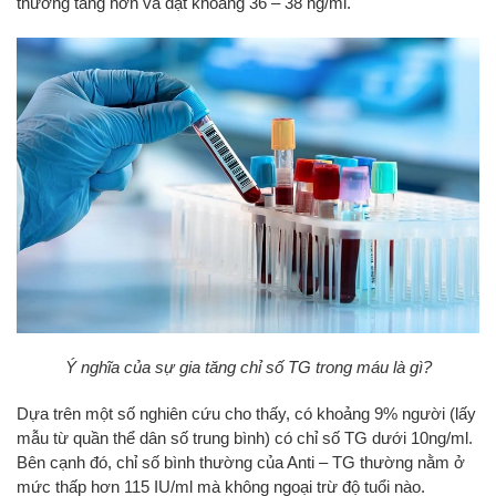
thường tăng hơn và đạt khoảng 36 – 38 ng/ml.
Ý nghĩa của sự gia tăng chỉ số TG trong máu là gì?
Dựa trên một số nghiên cứu cho thấy, có khoảng 9% người (lấy
mẫu từ quần thể dân số trung bình) có chỉ số TG dưới 10ng/ml.
Bên cạnh đó, chỉ số bình thường của Anti – TG thường nằm ở
mức thấp hơn 115 IU/ml mà không ngoại trừ độ tuổi nào.