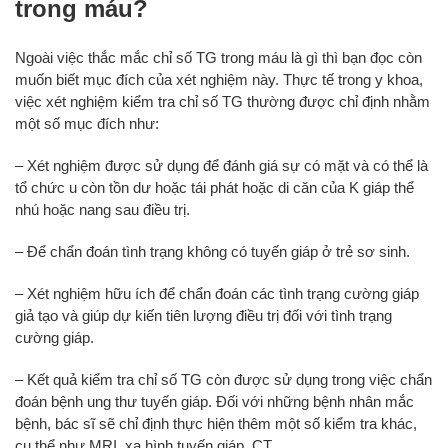
trong máu?
Ngoài việc thắc mắc chỉ số TG trong máu là gì thì bạn đọc còn
muốn biết mục đích của xét nghiệm này. Thực tế trong y khoa,
việc xét nghiệm kiểm tra chỉ số TG thường được chỉ định nhằm
một số mục đích như:
– Xét nghiệm được sử dụng để đánh giá sự có mặt và có thể là
tổ chức u còn tồn dư hoặc tái phát hoặc di căn của K giáp thể
nhú hoặc nang sau điều trị.
– Để chẩn đoán tình trạng không có tuyến giáp ở trẻ sơ sinh.
– Xét nghiệm hữu ích để chẩn đoán các tình trạng cường giáp
giả tạo và giúp dự kiến tiên lượng điều trị đối với tình trạng
cường giáp.
– Kết quả kiểm tra chỉ số TG còn được sử dụng trong việc chẩn
đoán bệnh ung thư tuyến giáp. Đối với những bệnh nhân mắc
bệnh, bác sĩ sẽ chỉ định thực hiện thêm một số kiểm tra khác,
cụ thể như MRI, xạ hình tuyến giáp, CT,…