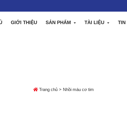
Ủ
GIỚI THIỆU
SẢN PHẨM
TÀI LIỆU
TIN
NHỒI MÁU CƠ TIM
Trang chủ
Nhồi máu cơ tim