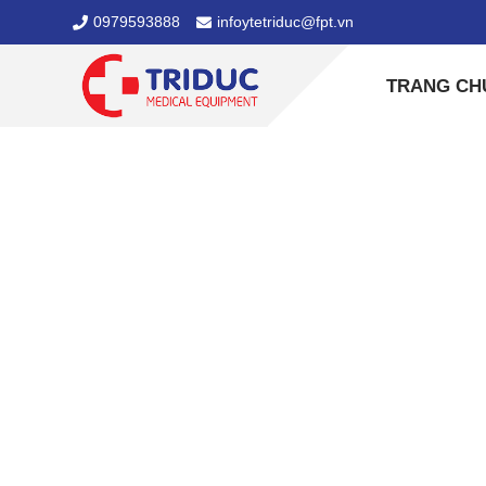
0979593888
infoytetriduc@fpt.vn
TRANG CH