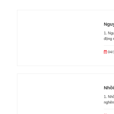
Nguy
1. Ng
động 
04/
Nhồi
1. Nhồ
nghẽn