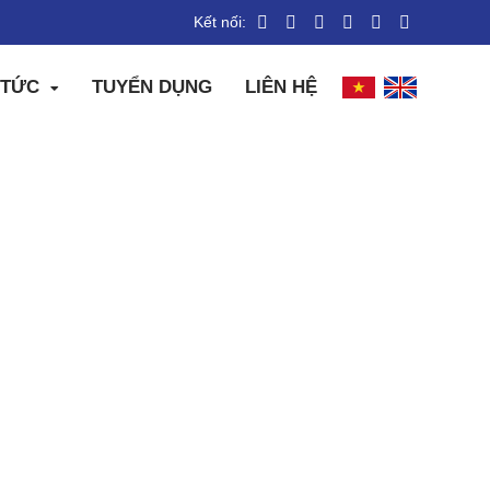
Kết nối:
 TỨC
TUYỂN DỤNG
LIÊN HỆ